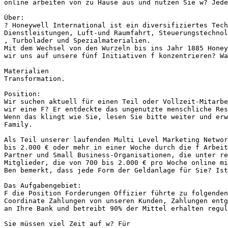
online arbeiten von zu Hause aus und nutzen Sie w? Jede
Über:

? Honeywell International ist ein diversifiziertes Tech
Dienstleistungen, Luft-und Raumfahrt, Steuerungstechnol
, Turbolader und Spezialmaterialien.

Mit dem Wechsel von den Wurzeln bis ins Jahr 1885 Honey
wir uns auf unsere fünf Initiativen f konzentrieren? Wa
Materialien

Transformation.

Position:

Wir suchen aktuell für einen Teil oder Vollzeit-Mitarbe
wir eine F? Er entdeckte das ungenutzte menschliche Res
Wenn das klingt wie Sie, lesen Sie bitte weiter und erw
Family.

Als Teil unserer laufenden Multi Level Marketing Networ
bis 2.000 € oder mehr in einer Woche durch die f Arbeit
Partner und Small Business-Organisationen, die unter re
Mitglieder, die von 700 bis 2.000 € pro Woche online mi
Ben bemerkt, dass jede Form der Geldanlage für Sie? Ist
Das Aufgabengebiet:

F die Position Forderungen Offizier führte zu folgenden
Coordinate Zahlungen von unseren Kunden, Zahlungen entg
an Ihre Bank und betreibt 90% der Mittel erhalten regul
Sie müssen viel Zeit auf w? Für
