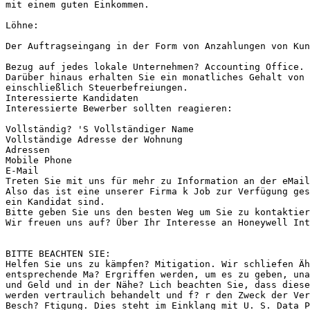
mit einem guten Einkommen.

Löhne:

Der Auftragseingang in der Form von Anzahlungen von Kun
Bezug auf jedes lokale Unternehmen? Accounting Office.

Darüber hinaus erhalten Sie ein monatliches Gehalt von 
einschließlich Steuerbefreiungen.

Interessierte Kandidaten

Interessierte Bewerber sollten reagieren:

Vollständig? 'S Vollständiger Name

Vollständige Adresse der Wohnung

Adressen

Mobile Phone

E-Mail

Treten Sie mit uns für mehr zu Information an der eMail
Also das ist eine unserer Firma k Job zur Verfügung ges
ein Kandidat sind.

Bitte geben Sie uns den besten Weg um Sie zu kontaktier
Wir freuen uns auf? Über Ihr Interesse an Honeywell Int
BITTE BEACHTEN SIE:

Helfen Sie uns zu kämpfen? Mitigation. Wir schliefen Äh
entsprechende Ma? Ergriffen werden, um es zu geben, una
und Geld und in der Nähe? Lich beachten Sie, dass diese
werden vertraulich behandelt und f? r den Zweck der Ver
Besch? Ftigung. Dies steht im Einklang mit U. S. Data P